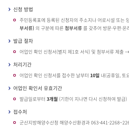
신청 방법
주민등록표에 등록된 신청자의 주소지나 어로시설 또는 
부서류)
의 구분에 따른
첨부서류
를 갖추어 방문·우편·
발급 절차
어업인 확인 신청서(별지 제1호 서식) 및 첨부서류 제출 
처리기간
어업인 확인 신청서를 접수한 날부터
10일
내(공휴일, 토
어업인 확인서 유효기간
발급일로부터
3개월
(기한이 지나면 다시 신청하여 발급)
접수처
군산지방해양수산청 해양수산환경과 063-441-2268~2269, 