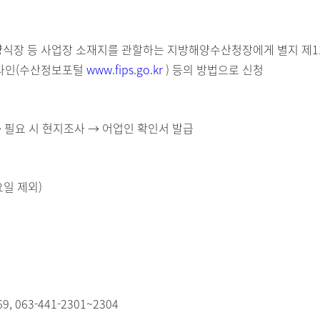
양식장 등 사업장 소재지를 관할하는 지방해양수산청장에게 별지 제
온라인(수산정보포털
www.fips.go.kr
) 등의 방법으로 신청
→ 필요 시 현지조사 → 어업인 확인서 발급
요일 제외)
063-441-2301~2304