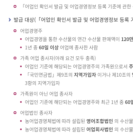
「어업인 확인서 발급 및 어업경영정보 등록 기준에 관한
발급 대상(「어업인 확인서 발급 및 어업경영정보 등록 
어업경영주
어업경영을 통한 수산물의 연간 수산물 판매액이
120
1년 중
60일 이상
어업에 종사한 사람
가족 어업 종사자(아래 요건 모두 충족)
어업인 기준에 해당되는 어업경영주의 가족원으로서
「국민연금법」제9조의
지역가입자
이거나 제10조의
3항의 지역가입자
가족원이 아닌 어업 종사자
어업인 기준에 해단되는 어업경영주와 최근 1년 중
60
어업법인 종사자
농어업경영체법에 따라 설립된
영어조합법인
의 수산물
농어업경영체법에 따라 설립된
어업회사법인
의 수산물