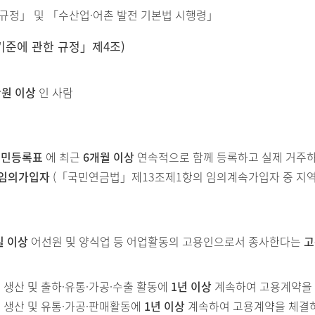
 규정」 및 「수산업·어촌 발전 기본법 시행령」
기준에 관한 규정」제4조)
만원 이상
인 사람
주민등록표
에 최근
6개월 이상
연속적으로 함께 등록하고 실제 거주
임의가입자
(「국민연금법」제13조제1항의 임의계속가입자 중 지
일 이상
어선원 및 양식업 등 어업활동의 고용인으로서 종사한다는
고
 생산 및 출하·유통·가공·수출 활동에
1년 이상
계속하여 고용계약을 
 생산 및 유통·가공·판매활동에
1년 이상
계속하여 고용계약을 체결하