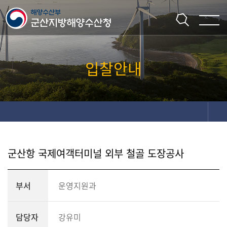
주메뉴 바로가기
본문 바로가기
입찰안내
군산항 국제여객터미널 외부 철골 도장공사
부서
운영지원과
담당자
강유미