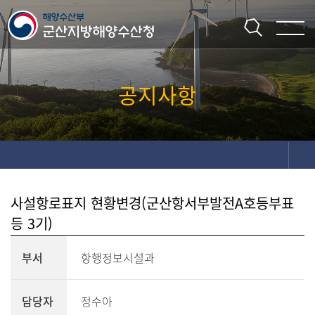
주메뉴 바로가기
본문 바로가기
공지사항
사설항로표지 현황변경(군산항서부발전A호등부표
등 3기)
부서
항행정보시설과
담당자
정수아