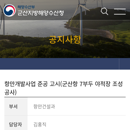
주메뉴 바로가기
본문 바로가기
공지사항
항만개발사업 준공 고시(군산항 7부두 야적장 조성
공사)
부서
항만건설과
담당자
김홍직