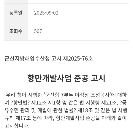
등록일
2025-09-02
조회수
507
군산지방해양수산청 고시 제2025-76호
항만개발사업 준공 고시
우리 청이 시행한 ‘군산항 7부두 야적장 조성공사’에 대하
여 ?항만법? 제12조
제1항 및 같은 법 시행령 제21조, ?공
유수면 관리 및 매립에 관한 법률?
제18조
및 같은 법 시행
규칙 제17조 등에 따라, 항만개발사업 준공을 아래와
같이
고시합니다.